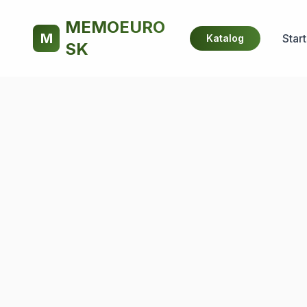
MEMOEURO
M
Start
Katalog
SK